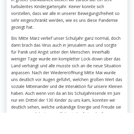
turbulentes Kindergartenjahr. Keiner konnte sich
vorstellen, dass wir alle in unserer Bewegungsfreiheit so
sehr eingeschränkt werden, wie es uns diese Pandemie
gezeigt hat.
Bis Mitte März verlief unser Schuljahr ganz normal, doch
dann brach das Virus auch in Jerusalem aus und sorgte
für Panik und Angst unter den Menschen. Innerhalb
weniger Tage wurde ein kompletter Lock-down über das
Land verhängt und alle musste sich an die neue Situation
anpassen. Nach der Wiedereröffnung Mitte Mai wurde
uns deutlich vor Augen geführt, welchen großen Wert das
soziale Miteinander und die Interaktion für unsere Kleinen
haben. Auch wenn von da an bis Schuljahresende im Juni
nur ein Drittel der 130 Kinder zu uns kam, konnten wir
deutlich sehen, welche unbändige Energie und Freude sie
angesammelt hatten, endlich wieder frei zu laufen, zu
springen, mit ihren Kameraden zu spielen und vor allem
mit- und voneinander zu lernen, zu basteln oder zu